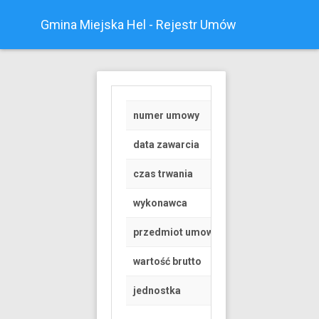
Gmina Miejska Hel - Rejestr Umów
numer umowy
RGK.6845.1.168.20
data zawarcia
2019-06-14
czas trwania
od 2019-07-01 do 
wykonawca
Osoba fizyczna
przedmiot umowy
Umowa dzierżawy c
wartość brutto
20000 PLN
jednostka
Urząd Miasta Helu