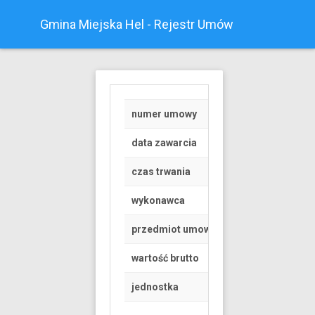
Gmina Miejska Hel - Rejestr Umów
numer umowy
Z/17/2021
data zawarcia
2021-06-14
czas trwania
od 2021-06-16 do 
wykonawca
OSOBA FIZYCZNA
przedmiot umowy
OBSŁUGA SCENY M
wartość brutto
2723 PLN
jednostka
Urząd Miasta Helu