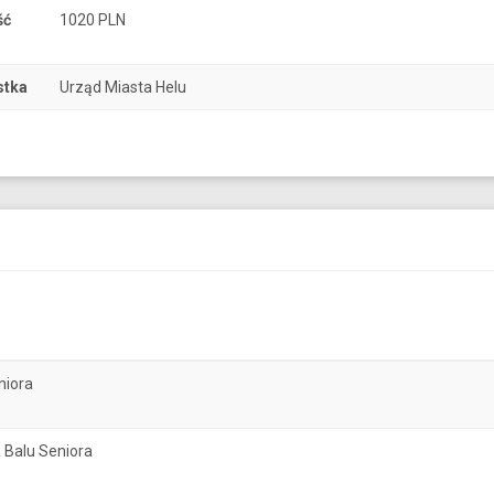
ść
1020 PLN
stka
Urząd Miasta Helu
niora
 Balu Seniora