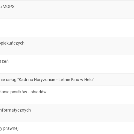
atu MOPS
opiekuńczych
oszeń
 usług "Kadr na Horyzoncie - Letnie Kino w Helu"
danie posiłków - obiadów
informatycznych
y prawnej