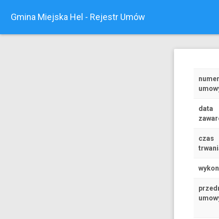
Gmina Miejska Hel - Rejestr Umów
nume
umow
data
zawar
czas
trwani
wyko
przed
umow