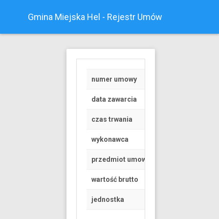
Gmina Miejska Hel - Rejestr Umów
numer umowy
22/2019
data zawarcia
2019-10-25
czas trwania
od 2019-11-22 do 
wykonawca
GENESIS Hubert Ol
przedmiot umowy
usługa szkoleniow
wartość brutto
2000 PLN
jednostka
Miejski Ośrodek P