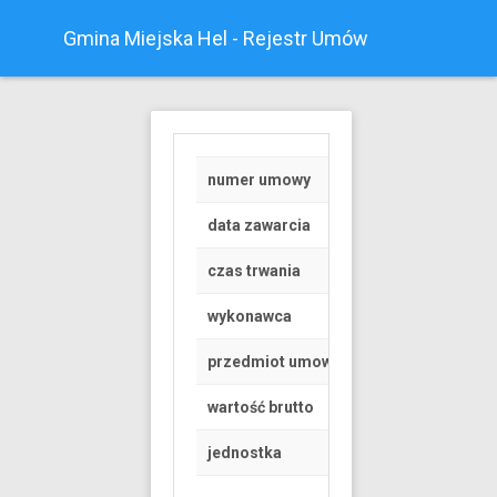
Gmina Miejska Hel - Rejestr Umów
numer umowy
Z/39/2019
data zawarcia
2019-10-15
czas trwania
od 2019-10-17 do 
wykonawca
OSOBA FIZYCZNA
przedmiot umowy
AEOBIK I ZUMBA 
wartość brutto
50 PLN
jednostka
Urząd Miasta Helu