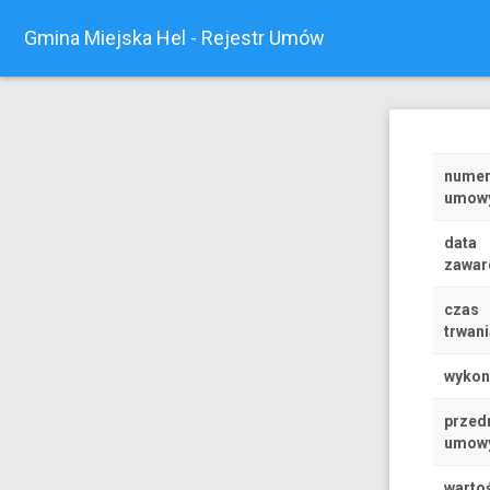
Gmina Miejska Hel - Rejestr Umów
nume
umow
data
zawar
czas
trwani
wyko
przed
umow
warto