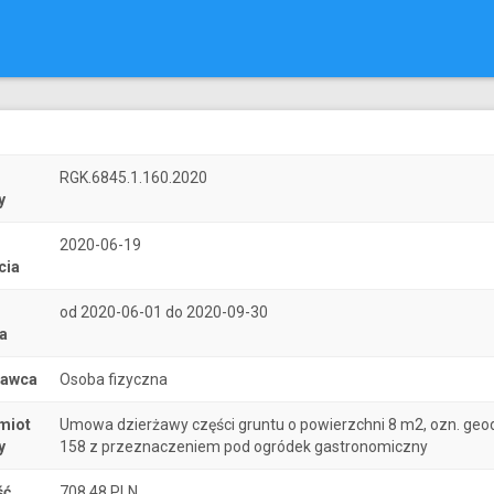
r
RGK.6845.1.160.2020
y
2020-06-19
cia
od 2020-06-01 do 2020-09-30
a
nawca
Osoba fizyczna
miot
Umowa dzierżawy części gruntu o powierzchni 8 m2, ozn. geod
y
158 z przeznaczeniem pod ogródek gastronomiczny
ść
708.48 PLN