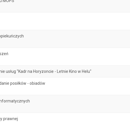
atu MOPS
opiekuńczych
oszeń
 usług "Kadr na Horyzoncie - Letnie Kino w Helu"
danie posiłków - obiadów
informatycznych
y prawnej