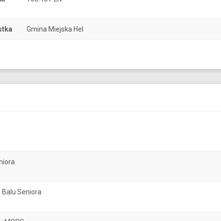
stka
Gmina Miejska Hel
niora
 Balu Seniora