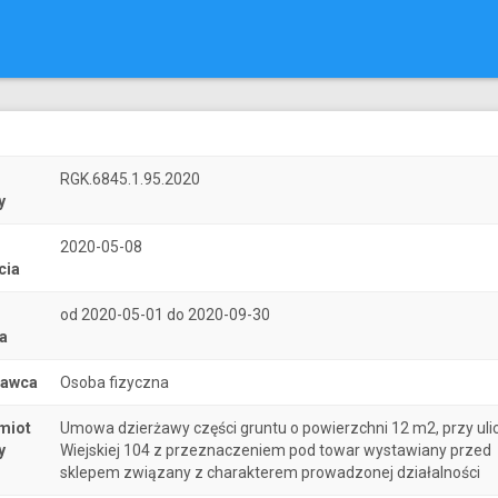
r
RGK.6845.1.95.2020
y
2020-05-08
cia
od 2020-05-01 do 2020-09-30
a
nawca
Osoba fizyczna
miot
Umowa dzierżawy części gruntu o powierzchni 12 m2, przy uli
y
Wiejskiej 104 z przeznaczeniem pod towar wystawiany przed
sklepem związany z charakterem prowadzonej działalności