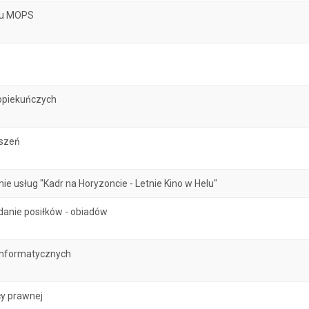
atu MOPS
opiekuńczych
oszeń
 usług "Kadr na Horyzoncie - Letnie Kino w Helu"
danie posiłków - obiadów
informatycznych
y prawnej