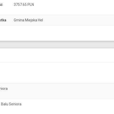
ść
3757.65 PLN
stka
Gmina Miejska Hel
niora
 Balu Seniora