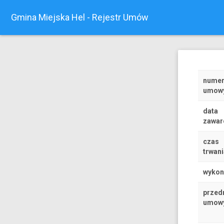
Gmina Miejska Hel - Rejestr Umów
nume
umow
data
zawar
czas
trwani
wyko
przed
umow