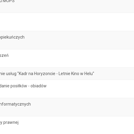
atu MOPS
opiekuńczych
oszeń
 usług "Kadr na Horyzoncie - Letnie Kino w Helu"
danie posiłków - obiadów
informatycznych
y prawnej