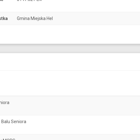
stka
Gmina Miejska Hel
niora
 Balu Seniora