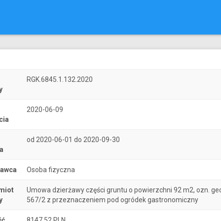
r
RGK.6845.1.132.2020
y
2020-06-09
cia
od 2020-06-01 do 2020-09-30
a
nawca
Osoba fizyczna
miot
Umowa dzierżawy części gruntu o powierzchni 92 m2, ozn. geo
y
567/2 z przeznaczeniem pod ogródek gastronomiczny
ść
8147.52 PLN