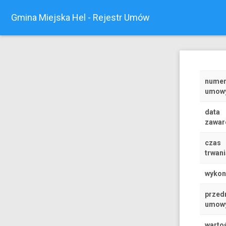
Gmina Miejska Hel - Rejestr Umów
nume
umow
data
zawar
czas
trwani
wyko
przed
umow
warto