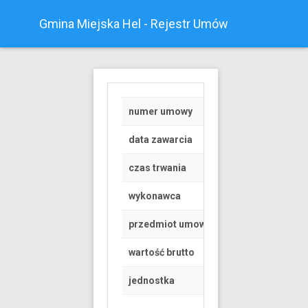
Gmina Miejska Hel - Rejestr Umów
numer umowy
Z/45
data zawarcia
2022-08-31
czas trwania
od 2022-09-01 do 
wykonawca
OSOBA FIZYCZNA
przedmiot umowy
OPIEK NAD NIEPE
wartość brutto
200 PLN
jednostka
Urząd Miasta Helu