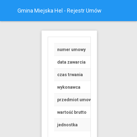
Gmina Miejska Hel - Rejestr Umów
numer umowy
D/5/2019
data zawarcia
2019-07-02
czas trwania
od 2019-07-02 do 
wykonawca
osoba fizyczna
przedmiot umowy
Występ w teatrze le
wartość brutto
5495 PLN
jednostka
Urząd Miasta Helu