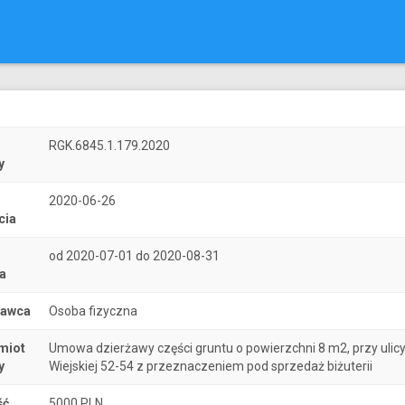
r
RGK.6845.1.179.2020
y
2020-06-26
cia
od 2020-07-01 do 2020-08-31
a
nawca
Osoba fizyczna
miot
Umowa dzierżawy części gruntu o powierzchni 8 m2, przy ulic
y
Wiejskiej 52-54 z przeznaczeniem pod sprzedaż biżuterii
ść
5000 PLN