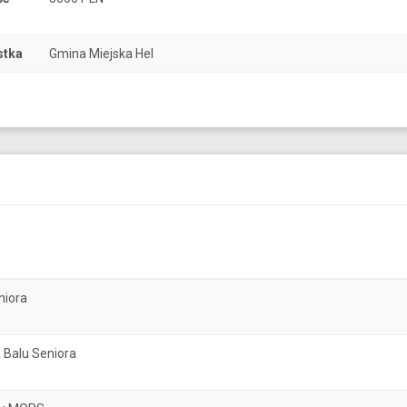
stka
Gmina Miejska Hel
niora
 Balu Seniora