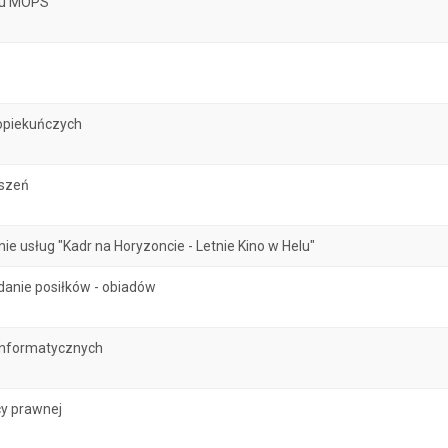
atu MOPS
opiekuńczych
oszeń
 usług "Kadr na Horyzoncie - Letnie Kino w Helu"
danie posiłków - obiadów
informatycznych
y prawnej