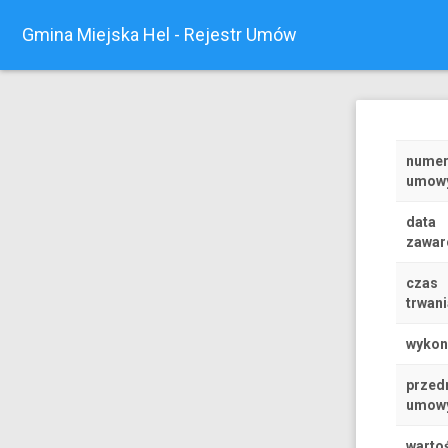
Gmina Miejska Hel - Rejestr Umów
nume
umow
data
zawar
czas
trwani
wyko
przed
umow
warto