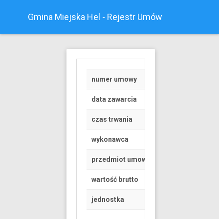
Gmina Miejska Hel - Rejestr Umów
numer umowy
35/01
data zawarcia
2020-01-31
czas trwania
od 2020-02-01 do 
wykonawca
Eko-Hel Bis z o.o.
przedmiot umowy
Wywóz i utylizacj
wartość brutto
80875.4 PLN
jednostka
Zespół Szkół Ogól