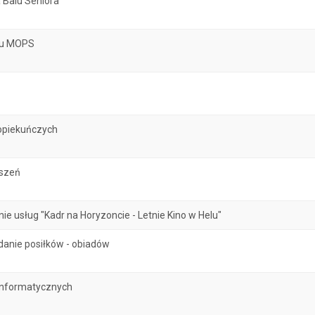
 Balu Seniora
atu MOPS
opiekuńczych
oszeń
 usług "Kadr na Horyzoncie - Letnie Kino w Helu"
danie posiłków - obiadów
informatycznych