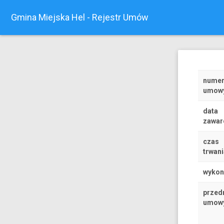
Gmina Miejska Hel - Rejestr Umów
nume
umow
data
zawar
czas
trwani
wyko
przed
umow