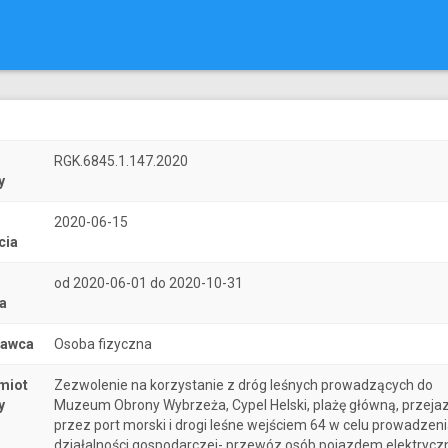
r
RGK.6845.1.147.2020
y
2020-06-15
cia
od 2020-06-01 do 2020-10-31
a
nawca
Osoba fizyczna
miot
Zezwolenie na korzystanie z dróg leśnych prowadzących do
y
Muzeum Obrony Wybrzeża, Cypel Helski, plażę główną, przeja
przez port morski i drogi leśne wejściem 64 w celu prowadzen
działalności gospodarczej- przewóz osób pojazdem elektryc