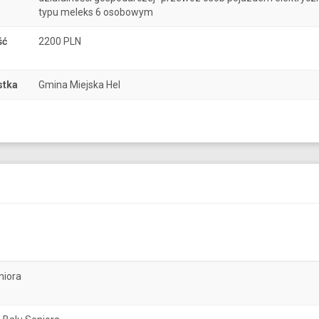
typu meleks 6 osobowym
ść
2200 PLN
stka
Gmina Miejska Hel
niora