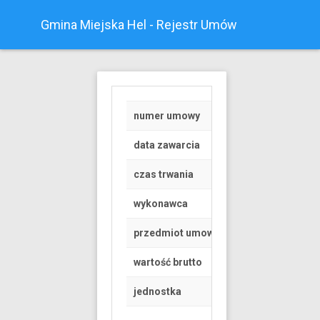
Gmina Miejska Hel - Rejestr Umów
numer umowy
Z/27/2019
data zawarcia
2019-09-01
czas trwania
od 2019-09-01 do 
wykonawca
OSOBA FIZYCZNA
przedmiot umowy
PROWADZENIE ZA
wartość brutto
32 PLN
jednostka
Urząd Miasta Helu