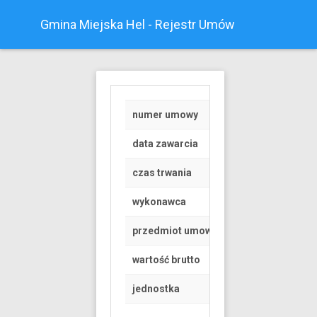
Gmina Miejska Hel - Rejestr Umów
numer umowy
Z/90
data zawarcia
2020-08-28
czas trwania
od 2020-09-01 do 
wykonawca
Osoba fizyczna
przedmiot umowy
PROWADZENIE W S
wartość brutto
400 PLN
jednostka
Urząd Miasta Helu