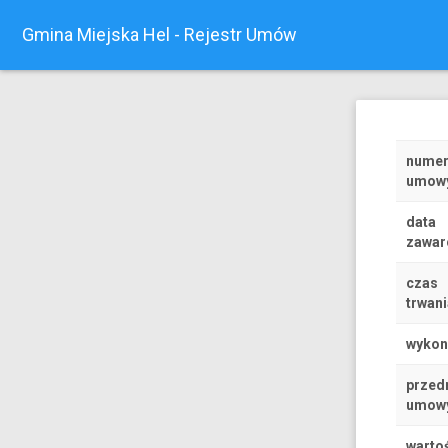
Gmina Miejska Hel - Rejestr Umów
nume
umow
data
zawar
czas
trwani
wyko
przed
umow
warto