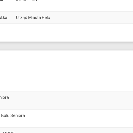
stka
Urząd Miasta Helu
niora
 Balu Seniora