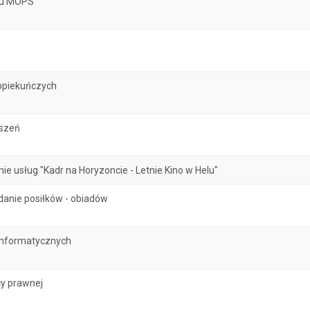
atu MOPS
opiekuńczych
oszeń
 usług "Kadr na Horyzoncie - Letnie Kino w Helu"
danie posiłków - obiadów
informatycznych
y prawnej