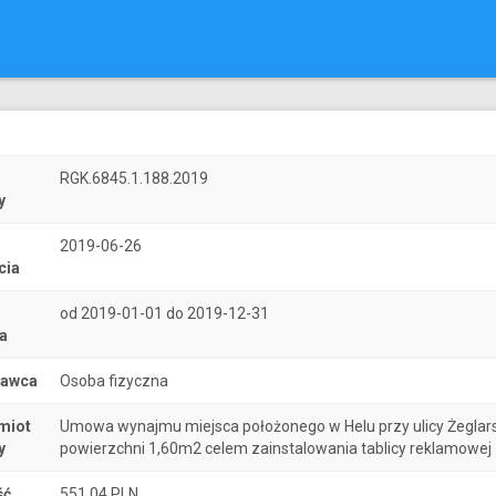
r
RGK.6845.1.188.2019
y
2019-06-26
cia
od 2019-01-01 do 2019-12-31
a
nawca
Osoba fizyczna
miot
Umowa wynajmu miejsca położonego w Helu przy ulicy Żeglars
y
powierzchni 1,60m2 celem zainstalowania tablicy reklamowej
ść
551.04 PLN