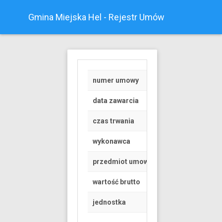
Gmina Miejska Hel - Rejestr Umów
numer umowy
RGK.6845.1.127.20
data zawarcia
2019-05-07
czas trwania
od 2019-05-01 do 
wykonawca
Osoba fizyczna
przedmiot umowy
Korzystanie z dróg
wartość brutto
12000 PLN
jednostka
Urząd Miasta Helu