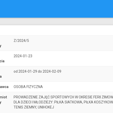
r
Z/2024/5
y
2024-01-23
cia
od 2024-01-29 do 2024-02-09
a
nawca
OSOBA FIZYCZNA
miot
PROWADZENIE ZAJĘĆ SPORTOWYCH W OKRESIE FERII ZIMO
y
DLA DZIECI I MŁODZIEŻY: PIŁKA SIATKOWA, PIŁKA KOSZYKOW
TENIS ZIEMNY, UNIHOKEJ