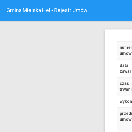
Gmina Miejska Hel - Rejestr Umów
nume
umow
data
zawar
czas
trwani
wyko
przed
umow