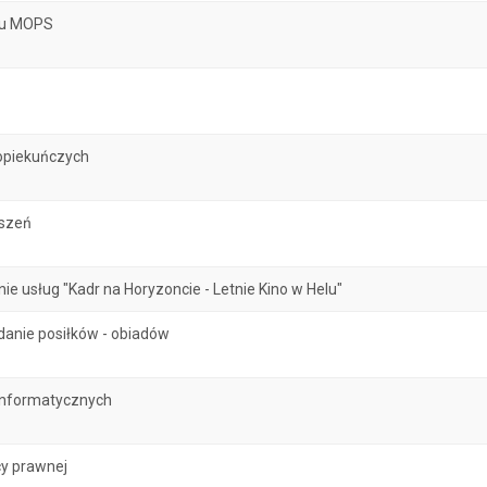
atu MOPS
opiekuńczych
oszeń
 usług "Kadr na Horyzoncie - Letnie Kino w Helu"
danie posiłków - obiadów
informatycznych
y prawnej