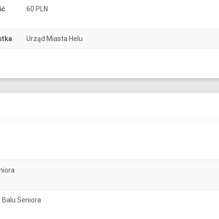
ść
60 PLN
stka
Urząd Miasta Helu
niora
 Balu Seniora