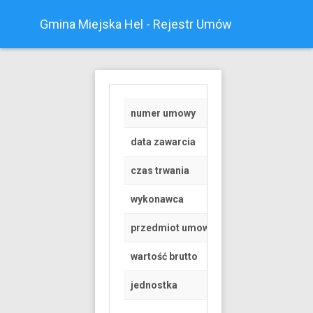
Gmina Miejska Hel - Rejestr Umów
numer umowy
Z/38/2019
data zawarcia
2019-10-11
czas trwania
od 2019-10-13 do 
wykonawca
OSOBA FIZYCZNA
przedmiot umowy
OPERATOR OBSŁUG
wartość brutto
334.58 PLN
jednostka
Urząd Miasta Helu