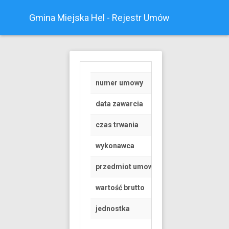
Gmina Miejska Hel - Rejestr Umów
numer umowy
Z/30/2022
data zawarcia
2022-04-21
czas trwania
od 2022-04-30 do 
wykonawca
osoba fizyczna
przedmiot umowy
WYKONYWANIE W 
wartość brutto
2500 PLN
jednostka
Urząd Miasta Helu