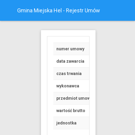
Gmina Miejska Hel - Rejestr Umów
numer umowy
RGK.6845.1.138.20
data zawarcia
2020-06-09
czas trwania
od 2020-06-01 do 
wykonawca
Osoba fizyczna
przedmiot umowy
Zezwolenie na korz
wartość brutto
2800 PLN
jednostka
Gmina Miejska Hel