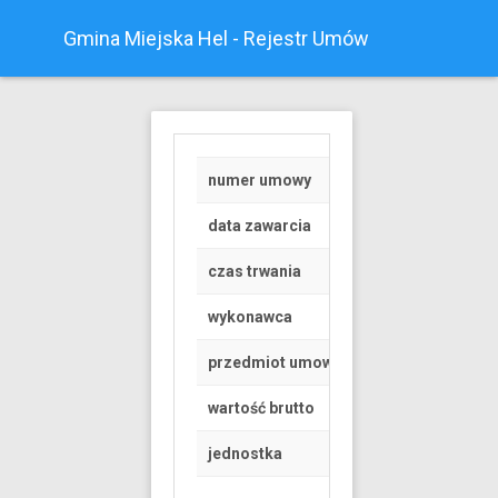
Gmina Miejska Hel - Rejestr Umów
numer umowy
Z/17/2021
data zawarcia
2021-08-25
czas trwania
od 2021-08-25 do 
wykonawca
Osoba fizyczna
przedmiot umowy
Zapewnienie sprzę
wartość brutto
5285 PLN
jednostka
Urząd Miasta Helu