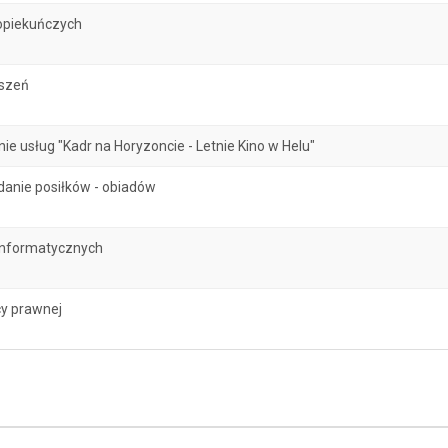
opiekuńczych
oszeń
 usług "Kadr na Horyzoncie - Letnie Kino w Helu"
danie posiłków - obiadów
informatycznych
y prawnej