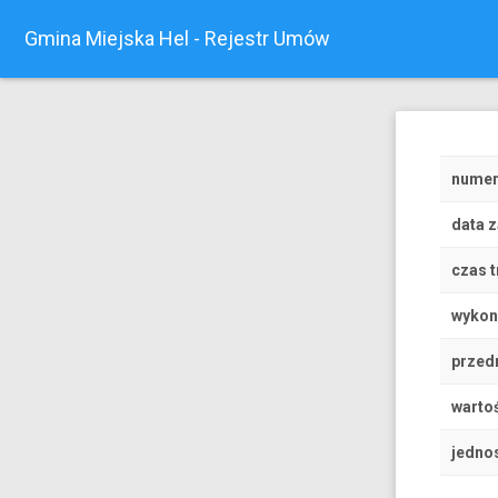
Gmina Miejska Hel - Rejestr Umów
nume
data 
czas t
wyko
przed
wartoś
jedno