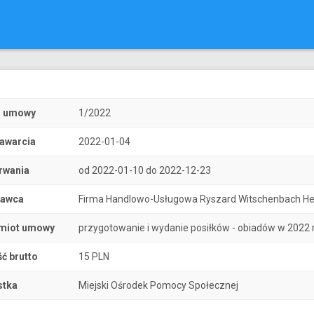
r umowy
1/2022
zawarcia
2022-01-04
rwania
od 2022-01-10 do 2022-12-23
nawca
Firma Handlowo-Usługowa Ryszard Witschenbach He
miot umowy
przygotowanie i wydanie posiłków - obiadów w 2022 r
ć brutto
15 PLN
stka
Miejski Ośrodek Pomocy Społecznej