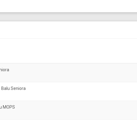
niora
 Balu Seniora
atu MOPS