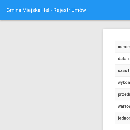
Gmina Miejska Hel - Rejestr Umów
nume
data 
czas t
wyko
przed
wartoś
jedno