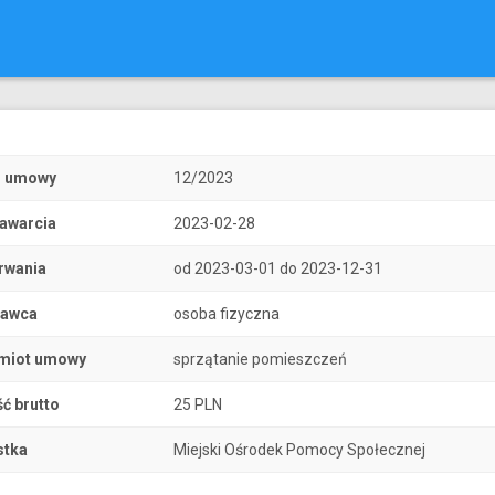
r umowy
12/2023
zawarcia
2023-02-28
rwania
od 2023-03-01 do 2023-12-31
nawca
osoba fizyczna
miot umowy
sprzątanie pomieszczeń
ć brutto
25 PLN
stka
Miejski Ośrodek Pomocy Społecznej