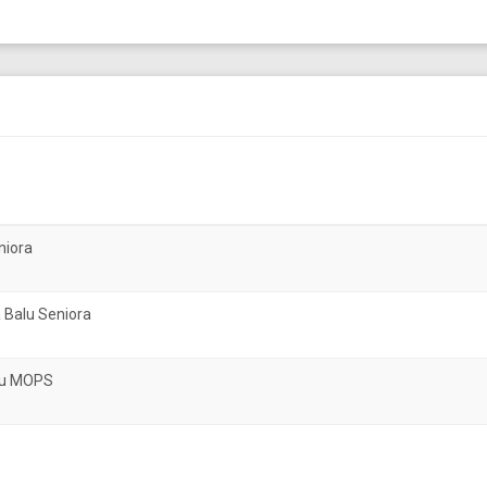
niora
 Balu Seniora
atu MOPS