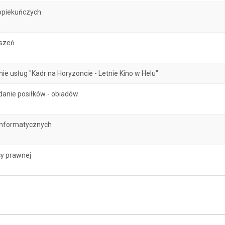
opiekuńczych
oszeń
 usług "Kadr na Horyzoncie - Letnie Kino w Helu"
danie posiłków - obiadów
informatycznych
y prawnej