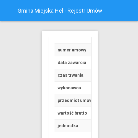
Gmina Miejska Hel - Rejestr Umów
numer umowy
Z/13/2025
data zawarcia
2025-03-17
czas trwania
od 2025-03-17 do 
wykonawca
OSOBA FIZYCZNA
przedmiot umowy
WYKONYWANIE W 
wartość brutto
1900 PLN
jednostka
Urząd Miasta Helu