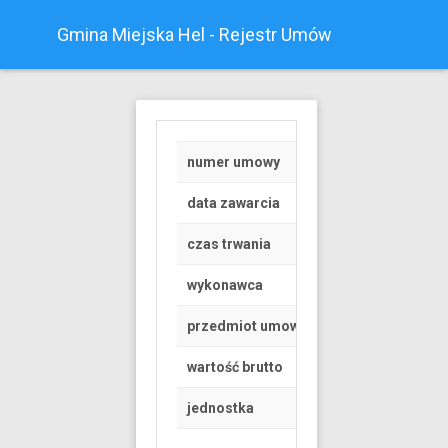
Gmina Miejska Hel - Rejestr Umów
numer umowy
RGK.6845.1.96.202
data zawarcia
2020-05-21
czas trwania
od 2020-06-01 do 
wykonawca
Osoba fizyczna
przedmiot umowy
Umowa dzierżawy c
wartość brutto
2956.92 PLN
jednostka
Gmina Miejska Hel