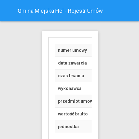
Gmina Miejska Hel - Rejestr Umów
numer umowy
Z/83
data zawarcia
2020-06-01
czas trwania
od 2020-06-01 do 
wykonawca
Osoba fizyczna
przedmiot umowy
PEŁNIENIE OBOWI
wartość brutto
3000 PLN
jednostka
Urząd Miasta Helu