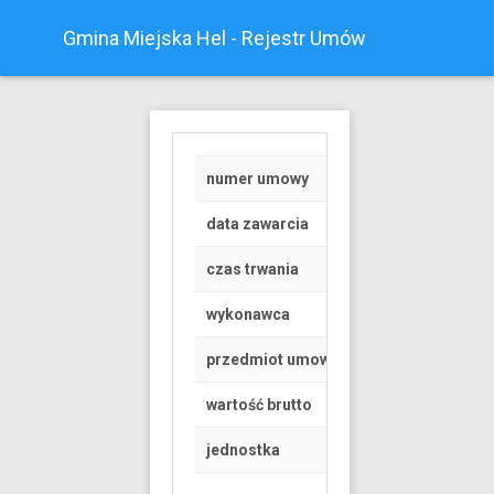
Gmina Miejska Hel - Rejestr Umów
numer umowy
Z/48
data zawarcia
2019-12-30
czas trwania
od 2020-01-01 do 
wykonawca
Osoba fizyczna
przedmiot umowy
WYKONANIE W SP
wartość brutto
150 PLN
jednostka
Urząd Miasta Helu