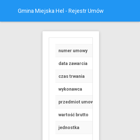
Gmina Miejska Hel - Rejestr Umów
numer umowy
Z/2024/7
data zawarcia
2024-01-29
czas trwania
od 2024-01-29 do 
wykonawca
OSOBA FIZYCZNA
przedmiot umowy
PROWADZENIE ZAJ
wartość brutto
60 PLN
jednostka
Urząd Miasta Helu