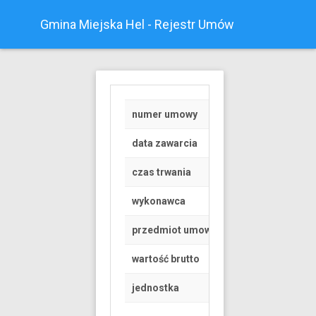
Gmina Miejska Hel - Rejestr Umów
numer umowy
RGK.6845.1.117.20
data zawarcia
2019-05-07
czas trwania
od 2019-05-01 do 
wykonawca
Osoba fizyczna
przedmiot umowy
Korzystanie z dróg
wartość brutto
4000 PLN
jednostka
Urząd Miasta Helu