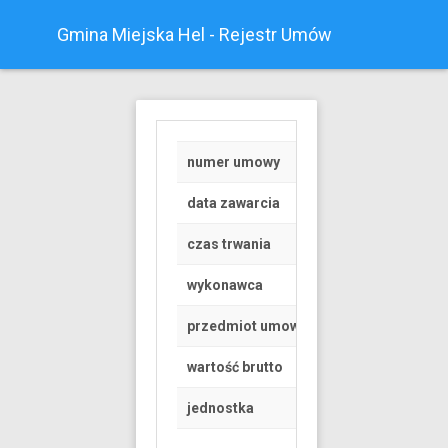
Gmina Miejska Hel - Rejestr Umów
numer umowy
RGK.6845.1.157.20
data zawarcia
2019-06-04
czas trwania
od 2019-06-01 do 
wykonawca
Osoba fizyczna
przedmiot umowy
Korzystanie z dróg
wartość brutto
2952 PLN
jednostka
Urząd Miasta Helu