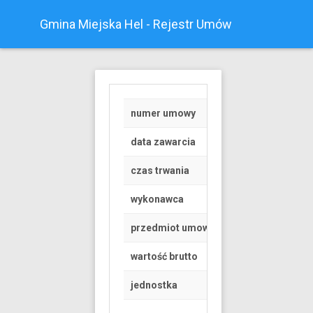
Gmina Miejska Hel - Rejestr Umów
numer umowy
Z/39
data zawarcia
2022-07-07
czas trwania
od 2022-07-07 do 
wykonawca
OSOBA FIZYCZNA
przedmiot umowy
ZAPEWNIENIE SSPR
wartość brutto
13002.5 PLN
jednostka
Urząd Miasta Helu