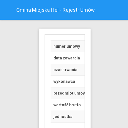
Gmina Miejska Hel - Rejestr Umów
numer umowy
RGK.6845.1.195.20
data zawarcia
2019-06-28
czas trwania
od 2019-07-01 do 
wykonawca
Osoba fizyczna
przedmiot umowy
Umowa dzierżawy cz
wartość brutto
29520 PLN
jednostka
Urząd Miasta Helu