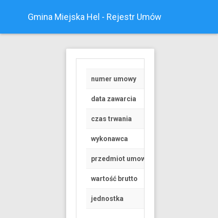
Gmina Miejska Hel - Rejestr Umów
numer umowy
RGK.6845.1.36.202
data zawarcia
2020-02-10
czas trwania
od 2020-04-15 do 
wykonawca
Osoba fizyczna
przedmiot umowy
Umowa dzierżawy c
wartość brutto
3070.08 PLN
jednostka
Gmina Miejska Hel