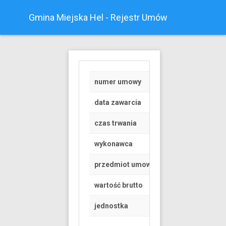
Gmina Miejska Hel - Rejestr Umów
numer umowy
Z/19/2023
data zawarcia
2023-01-16
czas trwania
od 2023-01-16 do 
wykonawca
OSOBA FIZYCZNA
przedmiot umowy
PROWADZENIE ZAJ
wartość brutto
60 PLN
jednostka
Urząd Miasta Helu