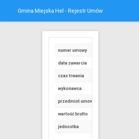
Gmina Miejska Hel - Rejestr Umów
numer umowy
z/1/2019
data zawarcia
2019-05-02
czas trwania
od 2019-05-04 do 
wykonawca
osoba fizyczna
przedmiot umowy
Zapewnienie sprzę
wartość brutto
949 PLN
jednostka
Urząd Miasta Helu