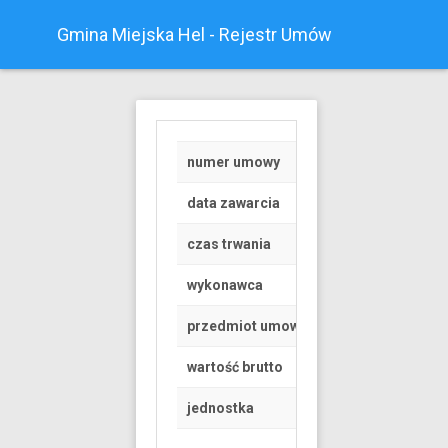
Gmina Miejska Hel - Rejestr Umów
numer umowy
RGK.6845.1.191.20
data zawarcia
2020-07-03
czas trwania
od 2020-07-01 do 
wykonawca
Osoba fizyczna
przedmiot umowy
Umowa dzierżawy c
wartość brutto
10 PLN
jednostka
Gmina Miejska Hel