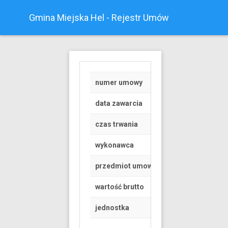
Gmina Miejska Hel - Rejestr Umów
numer umowy
D/01/2021
data zawarcia
2021-05-11
czas trwania
od 2021-05-11 do 
wykonawca
Osoba fizyczna
przedmiot umowy
Wykonanie projekt
wartość brutto
695 PLN
jednostka
Urząd Miasta Helu