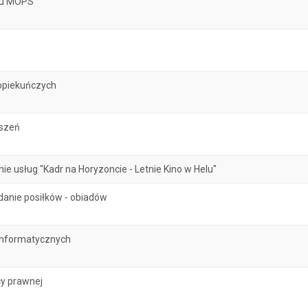
atu MOPS
opiekuńczych
oszeń
 usług "Kadr na Horyzoncie - Letnie Kino w Helu"
danie posiłków - obiadów
informatycznych
y prawnej