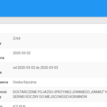
r
Z/64
y
2020-03-02
cia
od 2020-03-02 do 2020-03-03
a
nawca
Osoba fizyczna
miot
DOSTARCZENIE POJAZDU UPRZYWILEJOWANEGO „KAMAZ” 
y
SERWIS ROCZNY DO MIEJSCOWOŚCI KORWINÓW
ść
471 PLN