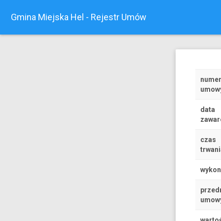
Gmina Miejska Hel - Rejestr Umów
nume
umow
data
zawar
czas
trwani
wyko
przed
umow
warto