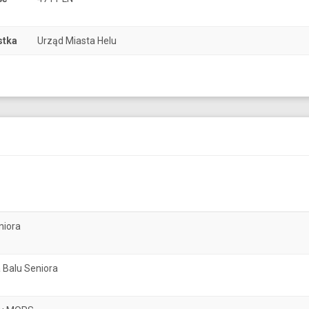
stka
Urząd Miasta Helu
niora
 Balu Seniora