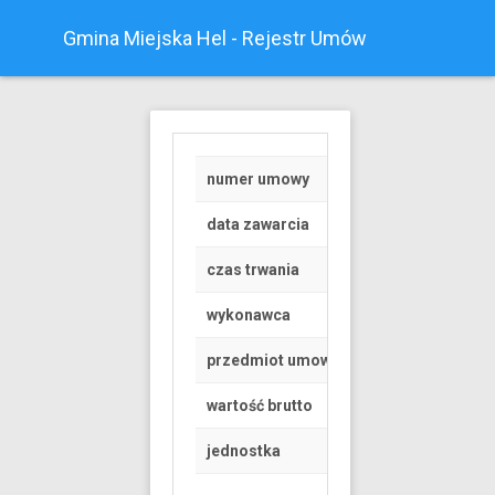
Gmina Miejska Hel - Rejestr Umów
numer umowy
31/2023
data zawarcia
2023-08-25
czas trwania
od 0000-00-00 do 
wykonawca
osoba fizyczna
przedmiot umowy
świadczenie usług
wartość brutto
24 PLN
jednostka
Miejski Ośrodek P