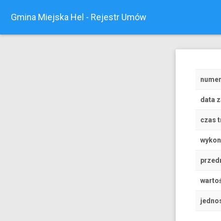
Gmina Miejska Hel - Rejestr Umów
nume
data 
czas t
wyko
przed
wartoś
jedno