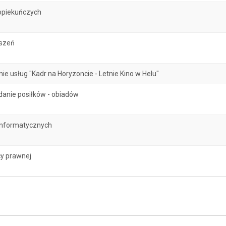
opiekuńczych
oszeń
 usług "Kadr na Horyzoncie - Letnie Kino w Helu"
danie posiłków - obiadów
informatycznych
y prawnej