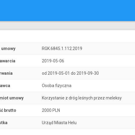
r umowy
RGK.6845.1.112.2019
zawarcia
2019-05-06
rwania
od 2019-05-01 do 2019-09-30
nawca
Osoba fizyczna
miot umowy
Korzystanie z dróg leśnych przez meleksy
ć brutto
2000 PLN
stka
Urząd Miasta Helu