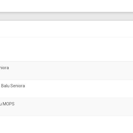
niora
 Balu Seniora
atu MOPS