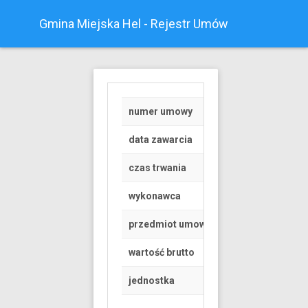
Gmina Miejska Hel - Rejestr Umów
numer umowy
1/2025
data zawarcia
2025-01-02
czas trwania
od 2025-01-02 do 
wykonawca
osoba fizyczna
przedmiot umowy
usługi opiekuńcze
wartość brutto
31 PLN
jednostka
Miejski Ośrodek P