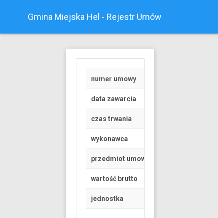
Gmina Miejska Hel - Rejestr Umów
numer umowy
RGK.6845.1.69.202
data zawarcia
2020-03-13
czas trwania
od 2020-07-01 do 
wykonawca
Osoba fizyczna
przedmiot umowy
Umowa dzierżawy cz
wartość brutto
77.49 PLN
jednostka
Urząd Miasta Helu