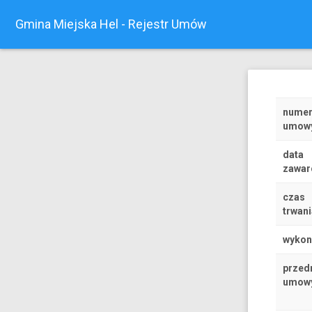
Gmina Miejska Hel - Rejestr Umów
nume
umow
data
zawar
czas
trwani
wyko
przed
umow