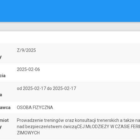
r
Z/9/2025
y
2025-02-06
cia
od 2025-02-17 do 2025-02-17
a
nawca
OSOBA FIZYCZNA
miot
Prowadzenie treningów oraz konsultacji trenerskich a także n
y
nad bezpieczeństwem ćwicząCEJ MŁODZIEŻY W CZASIE FERI
ZIMOWYCH