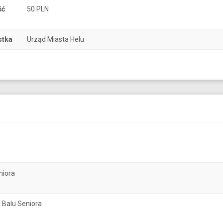
ść
50 PLN
stka
Urząd Miasta Helu
niora
 Balu Seniora