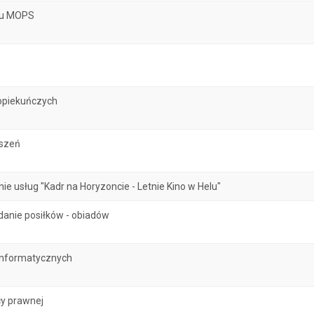
atu MOPS
opiekuńczych
oszeń
 usług "Kadr na Horyzoncie - Letnie Kino w Helu"
danie posiłków - obiadów
informatycznych
y prawnej