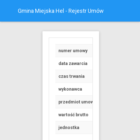
Gmina Miejska Hel - Rejestr Umów
numer umowy
RGK.6845.1.185.20
data zawarcia
2020-06-30
czas trwania
od 2020-07-01 do 
wykonawca
Osoba fizyczna
przedmiot umowy
Umowa dzierżawy cz
wartość brutto
1107 PLN
jednostka
Gmina Miejska Hel