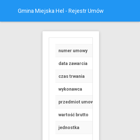
Gmina Miejska Hel - Rejestr Umów
numer umowy
RGK.6845.1.92.202
data zawarcia
2020-04-30
czas trwania
od 2020-06-01 do 
wykonawca
Osoba fizyczna
przedmiot umowy
Umowa dzierżawy cz
wartość brutto
12.3 PLN
jednostka
Gmina Miejska Hel