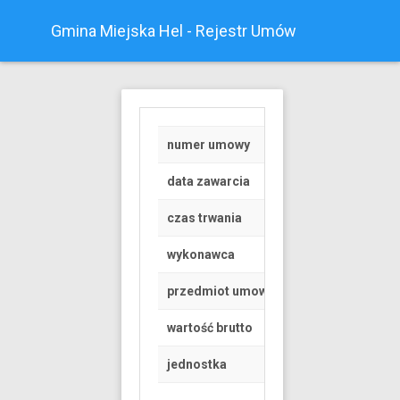
Gmina Miejska Hel - Rejestr Umów
numer umowy
RGK.6845.1.124.20
data zawarcia
2019-05-07
czas trwania
od 2019-05-01 do 
wykonawca
Osoba fizyczna
przedmiot umowy
Korzystanie z dróg
wartość brutto
5000 PLN
jednostka
Urząd Miasta Helu