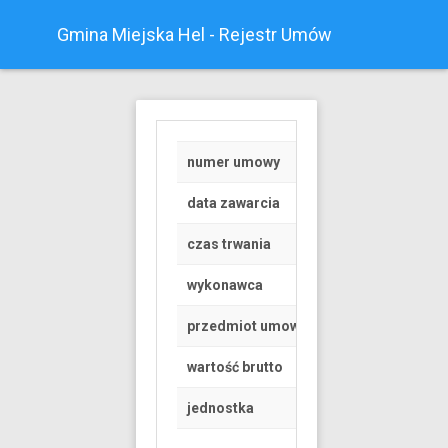
Gmina Miejska Hel - Rejestr Umów
numer umowy
Z/2024/2
data zawarcia
2024-01-02
czas trwania
od 2024-01-01 do 
wykonawca
OSOBA FIZYCZNA
przedmiot umowy
PROWADZENIE KON
wartość brutto
50 PLN
jednostka
Urząd Miasta Helu