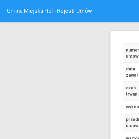
Gmina Miejska Hel - Rejestr Umów
nume
umow
data
zawar
czas
trwani
wyko
przed
umow
warto