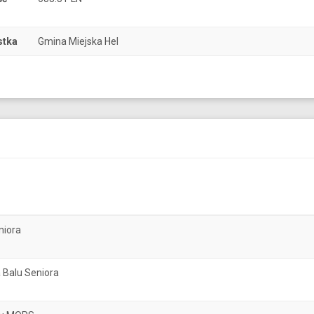
stka
Gmina Miejska Hel
niora
 Balu Seniora