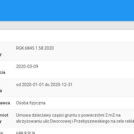
r
RGK.6845.1.58.2020
y
2020-03-09
cia
od 2020-01-01 do 2020-12-31
a
nawca
Osoba fizyczna
miot
Umowa dzierżawy części gruntu o powierzchni 2 m2 na
y
skrzyżowaniu ulic Dworcowej i Przebyszewskiego na cele re
ść
688.8 PLN