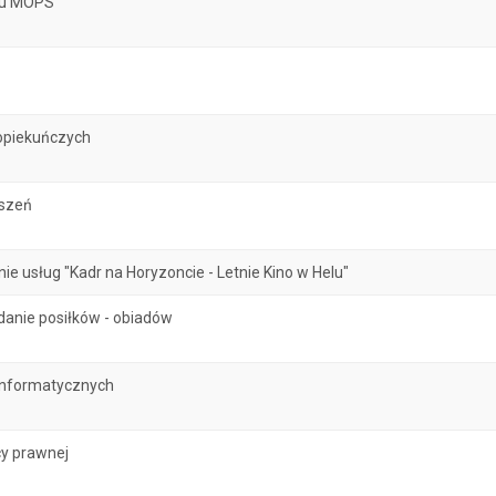
atu MOPS
opiekuńczych
oszeń
 usług "Kadr na Horyzoncie - Letnie Kino w Helu"
danie posiłków - obiadów
informatycznych
y prawnej